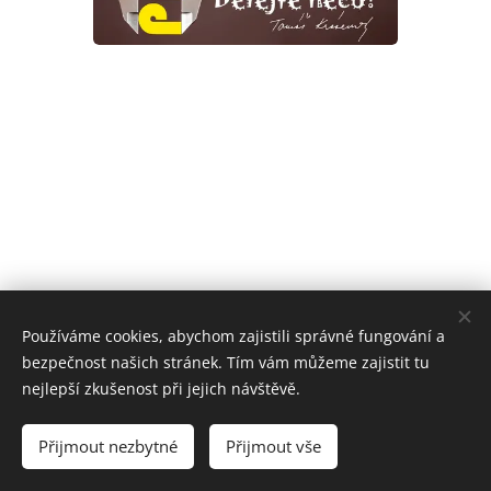
Používáme cookies, abychom zajistili správné fungování a
bezpečnost našich stránek. Tím vám můžeme zajistit tu
nejlepší zkušenost při jejich návštěvě.
© 2025 Tomáš
Krásenský
Přijmout nezbytné
Přijmout vše
Cookies