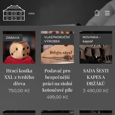
HOME
VLASTNORUČNÍ
NOVINKA –
ZÁBAVA
VÝROBEK
kapsář
Hrací kostka
Podavač pro
SADA ŠESTI
XXL z tvrdého
bezpečnější
KAPES A
dřeva
práci na stolní
DRŽÁKŮ
kotoučové pile
750,00
Kč
3 490,00
Kč
499,00
Kč