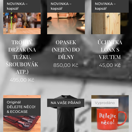
NOVINKA –
NOVINKA –
NOVINKA –
kapsář
kapsář
kapsář
TROJITÝ
OPASEK
ÚCHYTKA
DRŽÁK (NA
(NEJEN) DO
LOXX S
TUŽKU,
DÍLNY
VRUTEM
ŠROUBOVÁK
850,00
Kč
45,00
Kč
ATP.)
495,00
Kč
Originál
NA VAŠE PŘÁNÍ!
Vyprodáno
DĚLEJTE NĚCO!
& ECOCASE