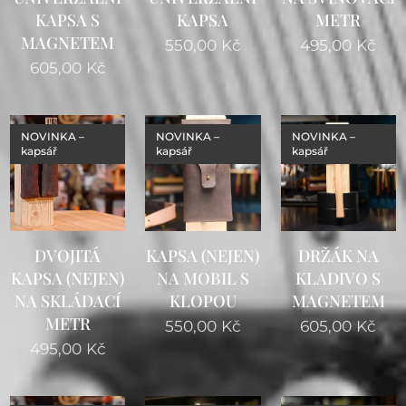
KAPSA S
KAPSA
METR
MAGNETEM
550,00
Kč
495,00
Kč
605,00
Kč
NOVINKA –
NOVINKA –
NOVINKA –
kapsář
kapsář
kapsář
DVOJITÁ
KAPSA (NEJEN)
DRŽÁK NA
KAPSA (NEJEN)
NA MOBIL S
KLADIVO S
NA SKLÁDACÍ
KLOPOU
MAGNETEM
METR
550,00
Kč
605,00
Kč
495,00
Kč