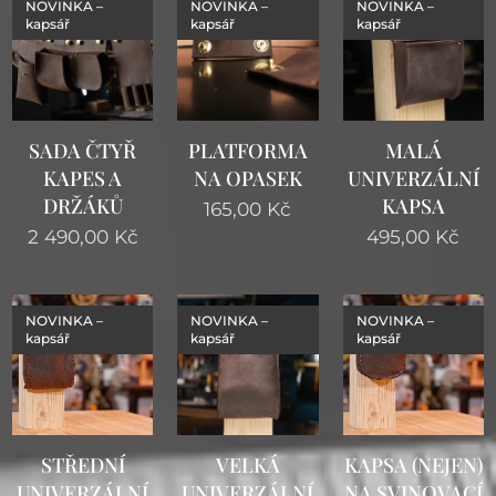
NOVINKA –
NOVINKA –
NOVINKA –
kapsář
kapsář
kapsář
SADA ČTYŘ
PLATFORMA
MALÁ
KAPES A
NA OPASEK
UNIVERZÁLNÍ
DRŽÁKŮ
KAPSA
165,00
Kč
2 490,00
Kč
495,00
Kč
NOVINKA –
NOVINKA –
NOVINKA –
kapsář
kapsář
kapsář
STŘEDNÍ
VELKÁ
KAPSA (NEJEN)
UNIVERZÁLNÍ
UNIVERZÁLNÍ
NA SVINOVACÍ