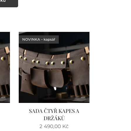
íku
NOVINKA – kapsář
SADA ČTYŘ KAPES A
DRŽÁKŮ
2 490,00
Kč