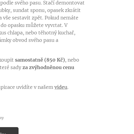
 podle svého pasu. Stačí demontovat
ubky, sundat sponu, opasek zkrátit
 a vše sestavit zpět. Pokud nemáte
 do opasku můžete vyvrtat. V
 kus chlapa, nebo těhotný kuchař,
ámky obvod svého pasu a
koupit
samostatně (850 Kč)
, nebo
které sady
za zvýhodněnou cenu
nspirace uvidíte v našem
videu
.
avy