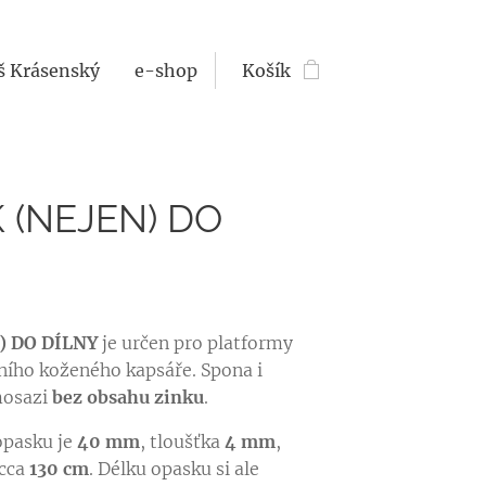
 Krásenský
e-shop
Košík
 (NEJEN) DO
) DO DÍLNY
je určen pro platformy
ího koženého kapsáře. Spona i
mosazi
bez obsahu zinku
.
opasku je
40 mm
, tloušťka
4 mm
,
 cca
130 cm
. Délku opasku si ale