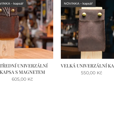
INKA – kapsář
NOVINKA – kapsář
TŘEDNÍ UNIVERZÁLNÍ
VELKÁ UNIVERZÁLNÍ K
KAPSA S MAGNETEM
550,00
Kč
605,00
Kč