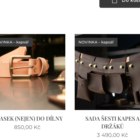
Do koš
INKA – kapsář
NOVINKA – kapsář
ASEK (NEJEN) DO DÍLNY
SADA ŠESTI KAPES A
DRŽÁKŮ
850,00
Kč
3 490,00
Kč