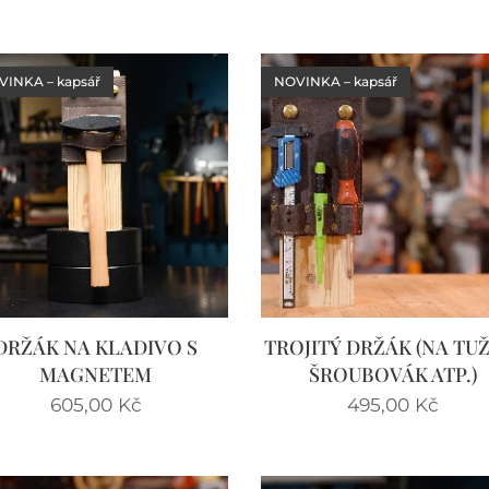
INKA – kapsář
NOVINKA – kapsář
DRŽÁK NA KLADIVO S
TROJITÝ DRŽÁK (NA TU
MAGNETEM
ŠROUBOVÁK ATP.)
605,00
Kč
495,00
Kč