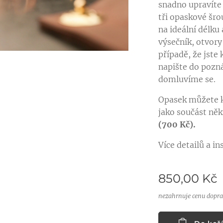
snadno upravíte
tři opaskové šro
na ideální délku
výsečník, otvory
případě, že jste
napište do pozn
domluvíme se.
Opasek můžete 
jako součást ně
(700 Kč).
Více detailů a i
850,00
Kč
nezahrnuje cenu dopr