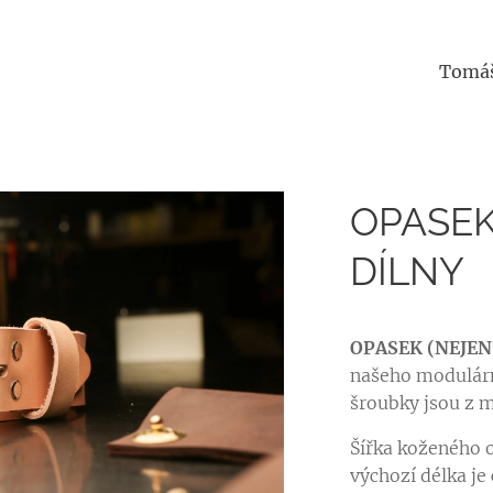
Tomáš
OPASEK
DÍLNY
OPASEK (NEJEN
našeho modulárn
šroubky jsou z 
Šířka koženého 
výchozí délka je