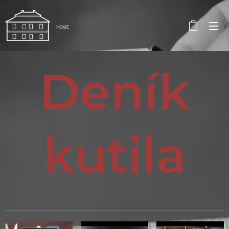
HOME
Deník
kutila