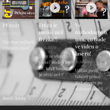
PF2022
Fréza je
Vy
menší než
rozhodnete o
01.01.2022
frézka?!
tom, co bude
Všechno nejlepší
ve videu o
15.11.2020
v novém roce!
laseru!
Taky se vám to
11.11.2020
plete? Bodejť by
ne, když frézka
Udělal jsem
je větší než
takový pokus.
fréza. A nikdo
Než abyste po
pořádně neví,
shlédnutí měli
jak to vzniklo.
spoustu otázek,
Starší články
Tak jsem pátral
dám vám
v Akademii věd
prostor zeptat