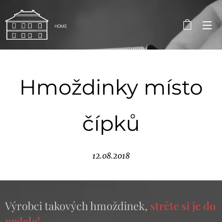
HOME
Hmoždinky místo
čípků
12.08.2018
Výrobci takových hmoždinek,
strčte si je do
prdele!