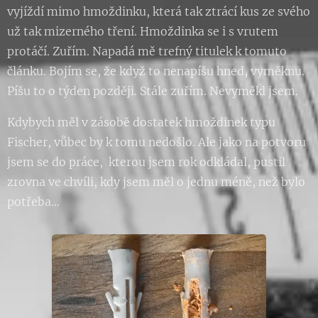
vyjíždí mimo hmoždinku, která tak ztrácí kus ze svého
už tak mizerného tření. Hmoždinka se i s vrutem
protáčí. Zuřím. Napadá mě trefný titulek k tomuto
článku. Bojím se, že když to nenapíšu hned, vyměknu.
Píšu to o týden později. Stále zuřím. Nevyměkl jsem.
Kdybych měl v zásobě dostatek hmoždinek typu
Fischer, vůbec by k tomu nedošlo. Ale jako na potvoru
jsem se do práce, kterou jsem rok odkládal, pustil
zrovna ve chvíli, kdy jsem měl o jednu méně, než bylo
potřeba...