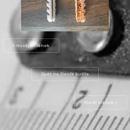
< Novější článek
Zpět na Deník kutila
Starší článek >