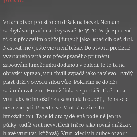
Vrtám otvor pro stropní držák na bicykl. Nemám
zachytávač prachu ani vysavač. Je 35 °C. Moje zpocené
tělo a především obličej fungují jako lapač cihlové drti.
Naštvat mě (ještě víc) není těžké. Do otvoru precizně
vyvrtaného vrtákem předepsaného průměru
zasouvám hmoždinku dodanou v balení. Je to ta na
obrázku vpravo, v tu chvíli vypadá jako ta vlevo. Tvrdý
plast drží v otvoru silou vůle. Pokusím se do něj
zašroubovat vrut. Hmoždinka se protáčí. Tlačím na
vrut, aby se hmoždinka zasunula hlouběji, třeba se o
něco zachytí. Povedlo se. Vrut si razí cestu
hmoždinkou. Ta je idiotsky dělená podélně jen na
půlky, tudíž vrut nevystředí (něco jako rovná drážka v
hlavě vrutu vs. křížová). Vrut kdesi v hloubce otvoru